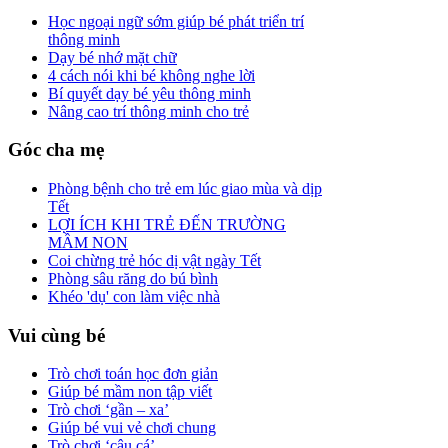
Học ngoại ngữ sớm giúp bé phát triển trí
thông minh
Dạy bé nhớ mặt chữ
4 cách nói khi bé không nghe lời
Bí quyết dạy bé yêu thông minh
Nâng cao trí thông minh cho trẻ
Góc cha mẹ
Phòng bệnh cho trẻ em lúc giao mùa và dịp
Tết
LỢI ÍCH KHI TRẺ ĐẾN TRƯỜNG
MẦM NON
Coi chừng trẻ hóc dị vật ngày Tết
Phòng sâu răng do bú bình
Khéo 'dụ' con làm việc nhà
Vui cùng bé
Trò chơi toán học đơn giản
Giúp bé mầm non tập viết
Trò chơi ‘gần – xa’
Giúp bé vui vẻ chơi chung
Trò chơi ‘câu cá’