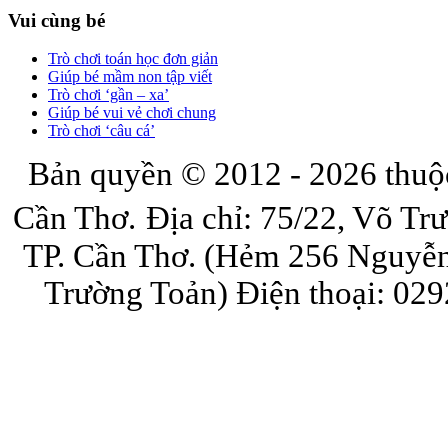
Vui cùng bé
Trò chơi toán học đơn giản
Giúp bé mầm non tập viết
Trò chơi ‘gần – xa’
Giúp bé vui vẻ chơi chung
Trò chơi ‘câu cá’
Bản quyền © 2012 - 2026 thuộ
Cần Thơ.
Địa chỉ: 75/22, Võ Tr
TP. Cần Thơ. (Hẻm 256 Nguyễn
Trường Toản)
Điện thoại: 029