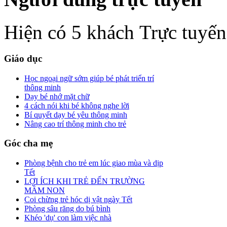
Hiện có 5 khách Trực tuyến
Giáo dục
Học ngoại ngữ sớm giúp bé phát triển trí
thông minh
Dạy bé nhớ mặt chữ
4 cách nói khi bé không nghe lời
Bí quyết dạy bé yêu thông minh
Nâng cao trí thông minh cho trẻ
Góc cha mẹ
Phòng bệnh cho trẻ em lúc giao mùa và dịp
Tết
LỢI ÍCH KHI TRẺ ĐẾN TRƯỜNG
MẦM NON
Coi chừng trẻ hóc dị vật ngày Tết
Phòng sâu răng do bú bình
Khéo 'dụ' con làm việc nhà