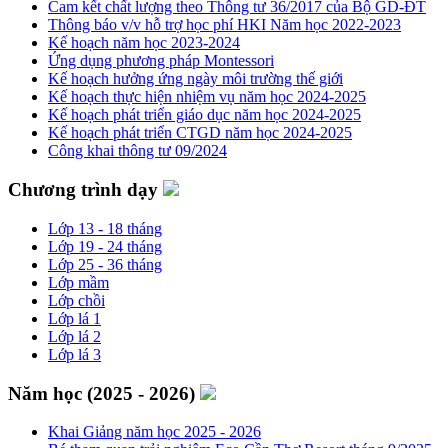
Cam kết chất lượng theo Thông tư 36/2017 của Bộ GD-ĐT
Thông báo v/v hỗ trợ học phí HKI Năm học 2022-2023
Kế hoạch năm học 2023-2024
Ứng dụng phương pháp Montessori
Kế hoạch hưởng ứng ngày môi trường thế giới
Kế hoạch thực hiện nhiệm vụ năm học 2024-2025
Kế hoạch phát triển giáo dục năm học 2024-2025
Kế hoạch phát triển CTGD năm học 2024-2025
Công khai thông tư 09/2024
Chương trình dạy
Lớp 13 - 18 tháng
Lớp 19 - 24 tháng
Lớp 25 - 36 tháng
Lớp mầm
Lớp chồi
Lớp lá 1
Lớp lá 2
Lớp lá 3
Năm học (2025 - 2026)
Khai Giảng năm học 2025 - 2026