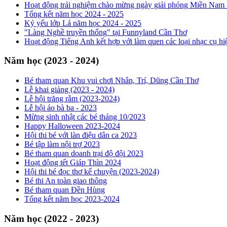
Hoạt động trải nghiệm chào mừng ngày giải phóng Miền Nam 
Tổng kết năm học 2024 - 2025
Kỷ yếu lớp Lá năm học 2024 - 2025
"Làng Nghề truyền thống" tại Funnyland Cần Thơ
Hoạt động Tiếng Anh kết hợp với làm quen các loại nhạc cụ hi
Năm học (2023 - 2024)
Bé tham quan Khu vui chơi Nhân, Trí, Dũng Cần Thơ
Lễ khai giảng (2023 - 2024)
Lễ hội trăng rằm (2023-2024)
Lễ hội áo bà ba - 2023
Mừng sinh nhật các bé tháng 10/2023
Happy Halloween 2023-2024
Hội thi bé với làn điệu dân ca 2023
Bé tập làm nội trợ 2023
Bé tham quan doanh trại độ đội 2023
Hoạt động tết Giáp Thìn 2024
Hội thi bé đọc thơ kể chuyện (2023-2024)
Bé thi An toàn giao thông
Bé tham quan Đền Hùng
Tổng kết năm học 2023-2024
Năm học (2022 - 2023)