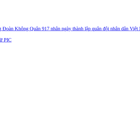
ung Đoàn Không Quân 917 nhân ngày thành lập quân đội nhân dân Việt
gữ PIC