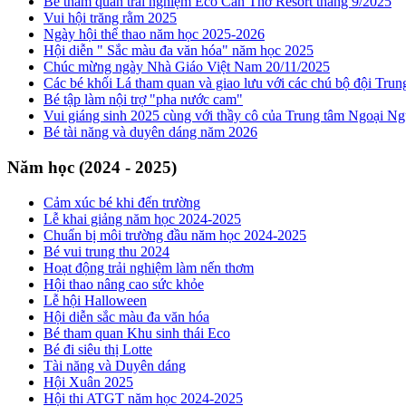
Bé tham quan trải nghiệm Eco Cần Thơ Resort tháng 9/2025
Vui hội trăng rằm 2025
Ngày hội thể thao năm học 2025-2026
Hội diễn " Sắc màu đa văn hóa" năm học 2025
Chúc mừng ngày Nhà Giáo Việt Nam 20/11/2025
Các bé khối Lá tham quan và giao lưu với các chú bộ đội Tr
Bé tập làm nội trợ "pha nước cam"
Vui giáng sinh 2025 cùng với thầy cô của Trung tâm Ngoại N
Bé tài năng và duyên dáng năm 2026
Năm học (2024 - 2025)
Cảm xúc bé khi đến trường
Lễ khai giảng năm học 2024-2025
Chuẩn bị môi trường đầu năm học 2024-2025
Bé vui trung thu 2024
Hoạt động trải nghiệm làm nến thơm
Hội thao nâng cao sức khỏe
Lễ hội Halloween
Hội diễn sắc màu đa văn hóa
Bé tham quan Khu sinh thái Eco
Bé đi siêu thị Lotte
Tài năng và Duyên dáng
Hội Xuân 2025
Hội thi ATGT năm học 2024-2025