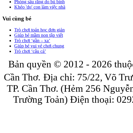
Phòng sâu răng do bú bình
Khéo 'dụ' con làm việc nhà
Vui cùng bé
Trò chơi toán học đơn giản
Giúp bé mầm non tập viết
Trò chơi ‘gần – xa’
Giúp bé vui vẻ chơi chung
Trò chơi ‘câu cá’
Bản quyền © 2012 - 2026 thuộ
Cần Thơ.
Địa chỉ: 75/22, Võ Tr
TP. Cần Thơ. (Hẻm 256 Nguyễn
Trường Toản)
Điện thoại: 029