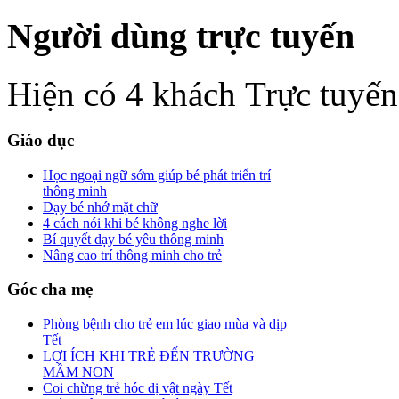
Người dùng trực tuyến
Hiện có 4 khách Trực tuyến
Giáo dục
Học ngoại ngữ sớm giúp bé phát triển trí
thông minh
Dạy bé nhớ mặt chữ
4 cách nói khi bé không nghe lời
Bí quyết dạy bé yêu thông minh
Nâng cao trí thông minh cho trẻ
Góc cha mẹ
Phòng bệnh cho trẻ em lúc giao mùa và dịp
Tết
LỢI ÍCH KHI TRẺ ĐẾN TRƯỜNG
MẦM NON
Coi chừng trẻ hóc dị vật ngày Tết