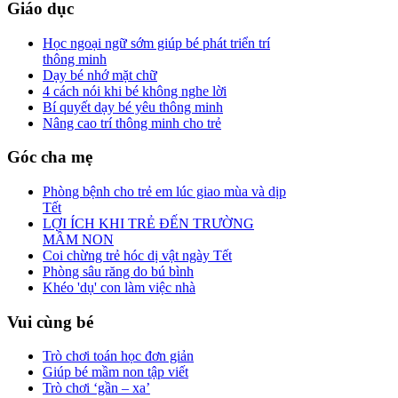
Giáo dục
Học ngoại ngữ sớm giúp bé phát triển trí
thông minh
Dạy bé nhớ mặt chữ
4 cách nói khi bé không nghe lời
Bí quyết dạy bé yêu thông minh
Nâng cao trí thông minh cho trẻ
Góc cha mẹ
Phòng bệnh cho trẻ em lúc giao mùa và dịp
Tết
LỢI ÍCH KHI TRẺ ĐẾN TRƯỜNG
MẦM NON
Coi chừng trẻ hóc dị vật ngày Tết
Phòng sâu răng do bú bình
Khéo 'dụ' con làm việc nhà
Vui cùng bé
Trò chơi toán học đơn giản
Giúp bé mầm non tập viết
Trò chơi ‘gần – xa’